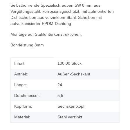
Selbstbohrende Spezialschrauben SW 8 mm aus
Vergütungsstahl, korrosionsgeschützt, mit aufmontierten
Dichtscheiben aus verzinktem Stahl. Scheiben mit
aufvulkanisierter EPDM-Dichtung.
Montage auf Stahlunterkonstruktionen.
Bohrleistung 8mm
Produkteigenschaft
Wert
Inhalt:
100,00 Stück
Antrieb:
Außen-Sechskant
Länge:
24
Durchmesser:
5,5
Kopfform:
Sechskantkopf
Material:
Stahl verzinkt