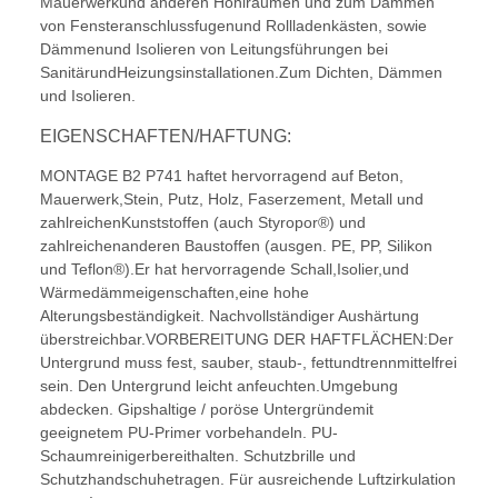
Mauerwerkund anderen Hohlräumen und zum Dämmen
von Fensteranschlussfugenund Rollladenkästen, sowie
Dämmenund Isolieren von Leitungsführungen bei
SanitärundHeizungsinstallationen.Zum Dichten, Dämmen
und Isolieren.
EIGENSCHAFTEN/HAFTUNG:
MONTAGE B2 P741 haftet hervorragend auf Beton,
Mauerwerk,Stein, Putz, Holz, Faserzement, Metall und
zahlreichenKunststoffen (auch Styropor®) und
zahlreichenanderen Baustoffen (ausgen. PE, PP, Silikon
und Teflon®).Er hat hervorragende Schall,Isolier,und
Wärmedämmeigenschaften,eine hohe
Alterungsbeständigkeit. Nachvollständiger Aushärtung
überstreichbar.VORBEREITUNG DER HAFTFLÄCHEN:Der
Untergrund muss fest, sauber, staub-, fettundtrennmittelfrei
sein. Den Untergrund leicht anfeuchten.Umgebung
abdecken. Gipshaltige / poröse Untergründemit
geeignetem PU-Primer vorbehandeln. PU-
Schaumreinigerbereithalten. Schutzbrille und
Schutzhandschuhetragen. Für ausreichende Luftzirkulation