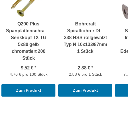
ay
Q200 Plus
Bohrcraft
Spanplattenschrauben
Spiralbohrer DIN
S
Senkkopf TX TG
338 HSS rollgewalzt
I
5x80 gelb
Typ N 10x133/87mm
chromatiert 200
1 Stück
Ede
Stück
9,52 €
*
2,88 €
*
4,76 € pro 100 Stück
2,88 € pro 1 Stück
7,
Zum Produkt
Zum Produkt