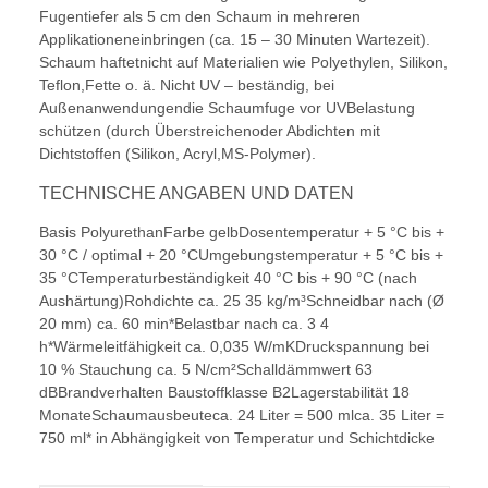
Fugentiefer als 5 cm den Schaum in mehreren
Applikationeneinbringen (ca. 15 – 30 Minuten Wartezeit).
Schaum haftetnicht auf Materialien wie Polyethylen, Silikon,
Teflon,Fette o. ä. Nicht UV – beständig, bei
Außenanwendungendie Schaumfuge vor UVBelastung
schützen (durch Überstreichenoder Abdichten mit
Dichtstoffen (Silikon, Acryl,MS-Polymer).
TECHNISCHE ANGABEN UND DATEN
Basis PolyurethanFarbe gelbDosentemperatur + 5 °C bis +
30 °C / optimal + 20 °CUmgebungstemperatur + 5 °C bis +
35 °CTemperaturbeständigkeit 40 °C bis + 90 °C (nach
Aushärtung)Rohdichte ca. 25 35 kg/m³Schneidbar nach (Ø
20 mm) ca. 60 min*Belastbar nach ca. 3 4
h*Wärmeleitfähigkeit ca. 0,035 W/mKDruckspannung bei
10 % Stauchung ca. 5 N/cm²Schalldämmwert 63
dBBrandverhalten Baustoffklasse B2Lagerstabilität 18
MonateSchaumausbeuteca. 24 Liter = 500 mlca. 35 Liter =
750 ml* in Abhängigkeit von Temperatur und Schichtdicke