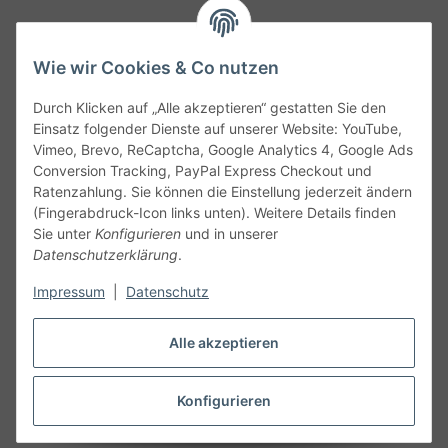
Wie wir Cookies & Co nutzen
Durch Klicken auf „Alle akzeptieren“ gestatten Sie den
Service
Einsatz folgender Dienste auf unserer Website: YouTube,
Vimeo, Brevo, ReCaptcha, Google Analytics 4, Google Ads
Conversion Tracking, PayPal Express Checkout und
Gesetzliche Informationen
Ratenzahlung. Sie können die Einstellung jederzeit ändern
(Fingerabdruck-Icon links unten). Weitere Details finden
Alle technischen Angaben ohne Gewähr. Irrtümer und fehlerhafte
Sie unter
Konfigurieren
und in unserer
Angaben vorbehalten. Wenn Sie Datenblätter oder spezielle
Datenschutzerklärung
.
technische Eigenschaften benötigen, wenden Sie sich bitte an
Impressum
|
Datenschutz
unseren Kundenservice. Abbildungen der Artikel können
beispielhaft sein und vom Produkt abweichen.
Alle akzeptieren
Vertrag widerrufen
Konfigurieren
* Alle Preise inkl. gesetzlicher USt., zzgl.
Versand