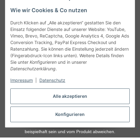
Rückruf Service
Wie wir Cookies & Co nutzen
Durch Klicken auf „Alle akzeptieren“ gestatten Sie den
kontakt@theo-schrauben.de
Einsatz folgender Dienste auf unserer Website: YouTube,
Vimeo, Brevo, ReCaptcha, Google Analytics 4, Google Ads
Conversion Tracking, PayPal Express Checkout und
Ratenzahlung. Sie können die Einstellung jederzeit ändern
(Fingerabdruck-Icon links unten). Weitere Details finden
Sie unter
Konfigurieren
und in unserer
Datenschutzerklärung
.
Service
Impressum
|
Datenschutz
Gesetzliche Informationen
Alle akzeptieren
Alle technischen Angaben ohne Gewähr. Irrtümer und fehlerhafte
Angaben vorbehalten. Wenn Sie Datenblätter oder spezielle
Konfigurieren
technische Eigenschaften benötigen, wenden Sie sich bitte an
unseren Kundenservice. Abbildungen der Artikel können
beispielhaft sein und vom Produkt abweichen.