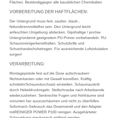
Flächen. Beständiggegen alle bauüblichen Chemikalien.
VORBEREITUNG DER HAFTFLÄCHEN:
Der Untergrund muss fest, sauber, staub-,
fettundtrennmittelfrei sein. Den Untergrund leicht
anfeuchten.Umgebung abdecken. Gipshaltige / poröse
Untergründemit geeignetem PU-Primer vorbehandeln. PU-
Schaumreinigerbereithalten. Schutzbrille und
Schutzhandschuhetragen. Für ausreichende Luftzirkulation
sorgen!
VERARBEITUNG:
Montagepistole fest auf die Dose aufschrauben/
Nichtverkanten oder mit Gewalt losreißen. Kräftig
schütteln/Schaumdurchsatz einstellen. Schaumaustritt
durch Hebeldruckregeln. Stellschraube nach Arbeitsende
wiederzudrehen. Senkrechte Fugen und Hohlräume sind
vonunten her auszuschäumen und nicht zu überfüllen.
Sofortnach Gebrauch das Dosenventil und den Adapter
mitREINIGER POWER P100 reinigen. Ausgehärteter
Schaumkann mechanisch entfernt werden.