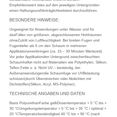
Empfehlenswert istes auf den jeweiligen Untergründen
einen HaftungsundVerträglichkeitstest durchzuführen.
BESONDERE HINWEISE:
Ungeeignet für Anwendungen unter Wasser und für
dasFüllen von größeren, abgeschlossenen Hohlräumen
ohneZutritt von Luftfeuchtigkeit. Bei breiten Fugen und
Fugentiefer als 5 cm den Schaum in mehreren
Applikationeneinbringen (ca. 15 – 30 Minuten Wartezeit).
Vor jeder Applikationden Untergrund zwischenfeuchten.
Schaumhaftet nicht auf Materialien wie Polyethylen, Silikon,
Teflon,Fette o. ä. Nicht UV – beständig, bei
Außenanwendungendie Schaumfuge vor UVBelastung
schützen(durch Überstreichen oder Abdichten mit
Dichtstoffen(Silikon, Acryl, MS-Polymer).
TECHNISCHE ANGABEN UND DATEN
Basis PolyurethanFarbe gelbDosentemperatur + 5 °C bis +
30 °CUmgebungstemperatur + 5 °C bis + 35 °C / optimal +
20 °CTemperaturbeständigkeit 40 °C bis + 90 °C (nach