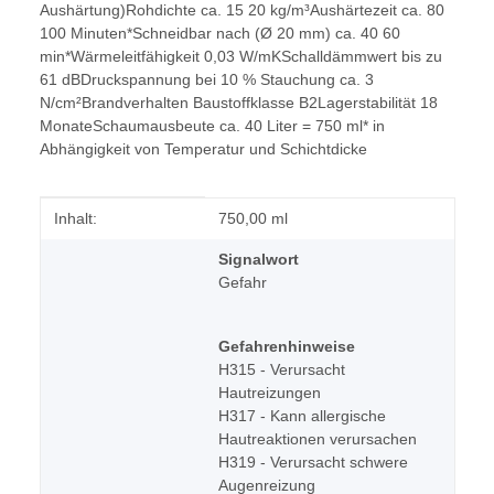
Aushärtung)Rohdichte ca. 15 20 kg/m³Aushärtezeit ca. 80
100 Minuten*Schneidbar nach (Ø 20 mm) ca. 40 60
min*Wärmeleitfähigkeit 0,03 W/mKSchalldämmwert bis zu
61 dBDruckspannung bei 10 % Stauchung ca. 3
N/cm²Brandverhalten Baustoffklasse B2Lagerstabilität 18
MonateSchaumausbeute ca. 40 Liter = 750 ml* in
Abhängigkeit von Temperatur und Schichtdicke
Produkteigenschaft
Wert
Inhalt:
750,00 ml
Signalwort
Gefahr
Gefahrenhinweise
H315 - Verursacht
Hautreizungen
H317 - Kann allergische
Hautreaktionen verursachen
H319 - Verursacht schwere
Augenreizung