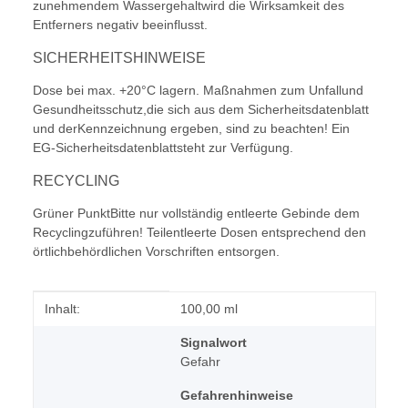
zunehmendem Wassergehaltwird die Wirksamkeit des
Entferners negativ beeinflusst.
SICHERHEITSHINWEISE
Dose bei max. +20°C lagern. Maßnahmen zum Unfallund
Gesundheitsschutz,die sich aus dem Sicherheitsdatenblatt
und derKennzeichnung ergeben, sind zu beachten! Ein
EG-Sicherheitsdatenblattsteht zur Verfügung.
RECYCLING
Grüner PunktBitte nur vollständig entleerte Gebinde dem
Recyclingzuführen! Teilentleerte Dosen entsprechend den
örtlichbehördlichen Vorschriften entsorgen.
Produkteigenschaft
Wert
Inhalt:
100,00 ml
Signalwort
Gefahr
Gefahrenhinweise