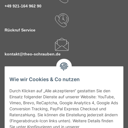
+49 921-164 962 90
Rückruf Service
kontakt@theo-schrauben.de
Wie wir Cookies & Co nutzen
Durch Klicken auf „Alle akzeptieren“ gestatten Sie den
Service
Einsatz folgender Dienste auf unserer Website: YouTube,
Vimeo, Brevo, ReCaptcha, Google Analytics 4, Google Ads
Conversion Tracking, PayPal Express Checkout und
Gesetzliche Informationen
Ratenzahlung. Sie können die Einstellung jederzeit ändern
(Fingerabdruck-Icon links unten). Weitere Details finden
Alle technischen Angaben ohne Gewähr. Irrtümer und fehlerhafte
Sie unter
Konfigurieren
und in unserer