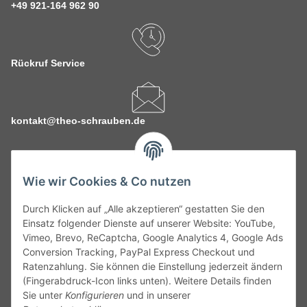
+49 921-164 962 90
Rückruf Service
kontakt@theo-schrauben.de
Wie wir Cookies & Co nutzen
Durch Klicken auf „Alle akzeptieren“ gestatten Sie den
Service
Einsatz folgender Dienste auf unserer Website: YouTube,
Vimeo, Brevo, ReCaptcha, Google Analytics 4, Google Ads
Conversion Tracking, PayPal Express Checkout und
Gesetzliche Informationen
Ratenzahlung. Sie können die Einstellung jederzeit ändern
(Fingerabdruck-Icon links unten). Weitere Details finden
Alle technischen Angaben ohne Gewähr. Irrtümer und fehlerhafte
Sie unter
Konfigurieren
und in unserer
Angaben vorbehalten. Wenn Sie Datenblätter oder spezielle