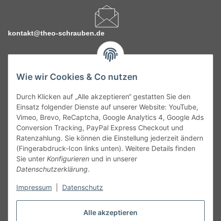
kontakt@theo-schrauben.de
Wie wir Cookies & Co nutzen
Durch Klicken auf „Alle akzeptieren“ gestatten Sie den
Service
Einsatz folgender Dienste auf unserer Website: YouTube,
Vimeo, Brevo, ReCaptcha, Google Analytics 4, Google Ads
Conversion Tracking, PayPal Express Checkout und
Gesetzliche Informationen
Ratenzahlung. Sie können die Einstellung jederzeit ändern
(Fingerabdruck-Icon links unten). Weitere Details finden
Alle technischen Angaben ohne Gewähr. Irrtümer und fehlerhafte
Sie unter
Konfigurieren
und in unserer
Angaben vorbehalten. Wenn Sie Datenblätter oder spezielle
Datenschutzerklärung
.
technische Eigenschaften benötigen, wenden Sie sich bitte an
Impressum
|
Datenschutz
unseren Kundenservice. Abbildungen der Artikel können
beispielhaft sein und vom Produkt abweichen.
Alle akzeptieren