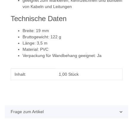
geeignet zum Markieren, Kennzeichnen und Bündeln
von Kabeln und Leitungen
Technische Daten
Breite: 19 mm
Bruttogewicht: 122 g
Länge: 3,5 m
Material: PVC
Verpackung für Wandbehang geeignet: Ja
Produkteigenschaft
Wert
Inhalt:
1,00 Stück
Frage zum Artikel