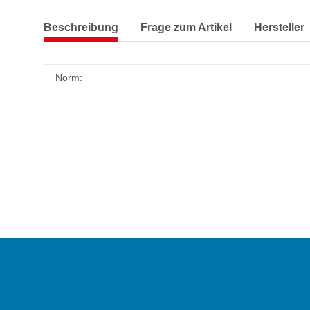
Beschreibung
Frage zum Artikel
Hersteller
Produkteigenschaft
Wert
Norm: