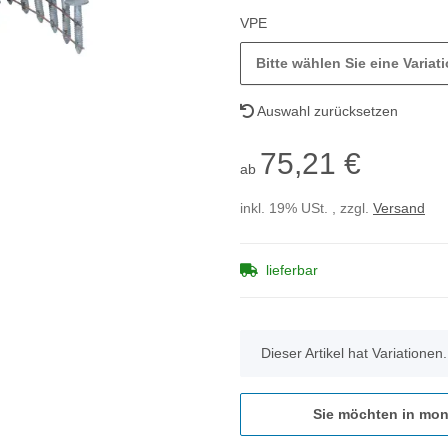
VPE
Bitte wählen Sie eine Variati
Auswahl zurücksetzen
75,21 €
ab
inkl. 19% USt. , zzgl.
Versand
lieferbar
x
Dieser Artikel hat Variationen
Sie möchten in mon