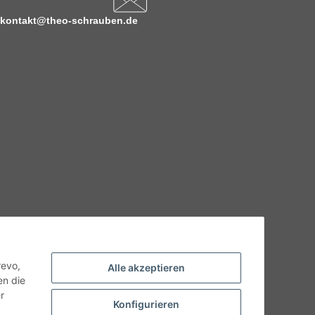
kontakt@theo-schrauben.de
hnische Eigenschaften benötigen, wenden Sie sich bitte an
odukt abweichen.
revo,
Alle akzeptieren
en die
r
Konfigurieren