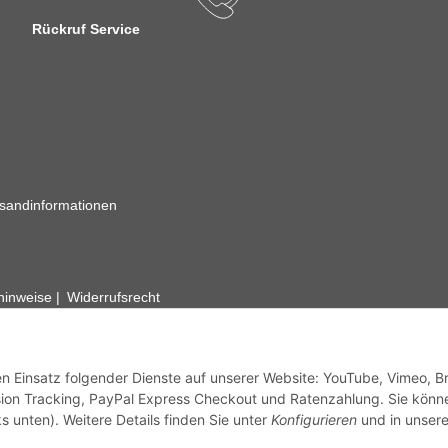
Rückruf Service
sandinformationen
zhinweise
Widerrufsrecht
rhafte Angaben vorbehalten. Wenn Sie Datenblätter oder spezielle tec
ervice. Abbildungen der Artikel können beispielhaft sein und vom Pr
den Einsatz folgender Dienste auf unserer Website: YouTube, Vimeo, B
ion Tracking, PayPal Express Checkout und Ratenzahlung. Sie könn
s unten). Weitere Details finden Sie unter
Konfigurieren
und in unsere