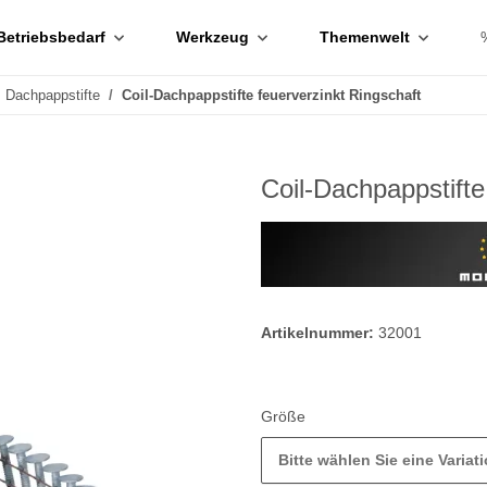
Betriebsbedarf
Werkzeug
Themenwelt
Dachpappstifte
Coil-Dachpappstifte feuerverzinkt Ringschaft
Coil-Dachpappstifte
Artikelnummer:
32001
Größe
Bitte wählen Sie eine Variati