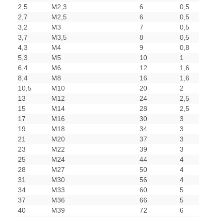
2,5
M2,3
6
0,5
2,7
M2,5
6
0,5
3,2
M3
7
0,5
3,7
M3,5
8
0,5
4,3
M4
9
0,8
5,3
M5
10
1
6,4
M6
12
1,6
8,4
M8
16
1,6
10,5
M10
20
2
13
M12
24
2,5
15
M14
28
2,5
17
M16
30
3
19
M18
34
3
21
M20
37
3
23
M22
39
3
25
M24
44
4
28
M27
50
4
31
M30
56
4
34
M33
60
5
37
M36
66
5
40
M39
72
6