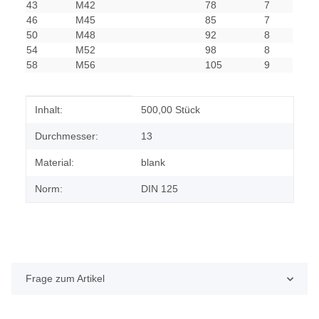
43
M42
78
7
46
M45
85
7
50
M48
92
8
54
M52
98
8
58
M56
105
9
Produkteigenschaft
Wert
Inhalt:
500,00 Stück
Durchmesser:
13
Material:
blank
Norm:
DIN 125
Frage zum Artikel