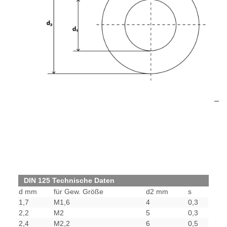
DIN 125 Technische Daten
d mm
für Gew. Größe
d2 mm
s
1,7
M1,6
4
0,3
2,2
M2
5
0,3
2,4
M2,2
6
0,5