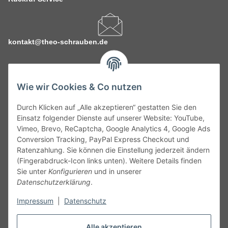
kontakt@theo-schrauben.de
Wie wir Cookies & Co nutzen
Durch Klicken auf „Alle akzeptieren“ gestatten Sie den
Service
Einsatz folgender Dienste auf unserer Website: YouTube,
Vimeo, Brevo, ReCaptcha, Google Analytics 4, Google Ads
Conversion Tracking, PayPal Express Checkout und
Gesetzliche Informationen
Ratenzahlung. Sie können die Einstellung jederzeit ändern
(Fingerabdruck-Icon links unten). Weitere Details finden
Alle technischen Angaben ohne Gewähr. Irrtümer und fehlerhafte
Sie unter
Konfigurieren
und in unserer
Angaben vorbehalten. Wenn Sie Datenblätter oder spezielle
Datenschutzerklärung
.
technische Eigenschaften benötigen, wenden Sie sich bitte an
Impressum
|
Datenschutz
unseren Kundenservice. Abbildungen der Artikel können
beispielhaft sein und vom Produkt abweichen.
Alle akzeptieren