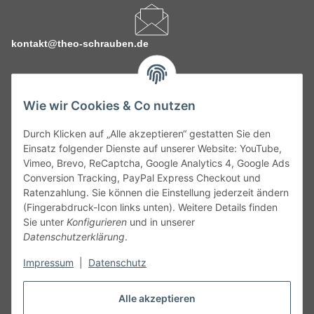
kontakt@theo-schrauben.de
Wie wir Cookies & Co nutzen
Durch Klicken auf „Alle akzeptieren“ gestatten Sie den
Service
Einsatz folgender Dienste auf unserer Website: YouTube,
Vimeo, Brevo, ReCaptcha, Google Analytics 4, Google Ads
Conversion Tracking, PayPal Express Checkout und
Gesetzliche Informationen
Ratenzahlung. Sie können die Einstellung jederzeit ändern
(Fingerabdruck-Icon links unten). Weitere Details finden
Alle technischen Angaben ohne Gewähr. Irrtümer und fehlerhafte
Sie unter
Konfigurieren
und in unserer
Angaben vorbehalten. Wenn Sie Datenblätter oder spezielle
Datenschutzerklärung
.
technische Eigenschaften benötigen, wenden Sie sich bitte an
Impressum
|
Datenschutz
unseren Kundenservice. Abbildungen der Artikel können
beispielhaft sein und vom Produkt abweichen.
Alle akzeptieren