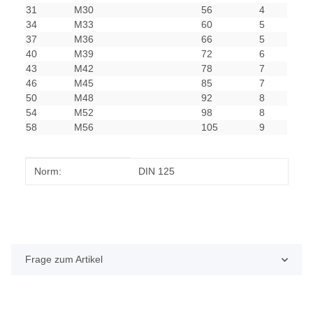
31
M30
56
4
34
M33
60
5
37
M36
66
5
40
M39
72
6
43
M42
78
7
46
M45
85
7
50
M48
92
8
54
M52
98
8
58
M56
105
9
Produkteigenschaft
Wert
Norm:
DIN 125
Frage zum Artikel