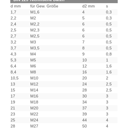
d mm
für Gew. Größe
d2 mm
s
1,7
M1,6
4
0,3
2,2
M2
5
0,3
2,4
M2,2
6
0,5
2,5
M2,3
6
0,5
2,7
M2,5
6
0,5
3,2
M3
7
0,5
3,7
M3,5
8
0,5
4,3
M4
9
0,8
5,3
M5
10
1
6,4
M6
12
1,6
8,4
M8
16
1,6
10,5
M10
20
2
13
M12
24
2,5
15
M14
28
2,5
17
M16
30
3
19
M18
34
3
21
M20
37
3
23
M22
39
3
25
M24
44
4
28
M27
50
4