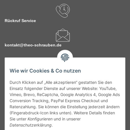
Rückruf Service
kontakt@theo-schrauben.de
Wie wir Cookies & Co nutzen
Durch Klicken auf „Alle akzeptieren“ gestatten Sie den
Service
Einsatz folgender Dienste auf unserer Website: YouTube,
Vimeo, Brevo, ReCaptcha, Google Analytics 4, Google Ads
Conversion Tracking, PayPal Express Checkout und
Gesetzliche Informationen
Ratenzahlung. Sie können die Einstellung jederzeit ändern
(Fingerabdruck-Icon links unten). Weitere Details finden
Alle technischen Angaben ohne Gewähr. Irrtümer und fehlerhafte
Sie unter
Konfigurieren
und in unserer
Angaben vorbehalten. Wenn Sie Datenblätter oder spezielle
Datenschutzerklärung
.
technische Eigenschaften benötigen, wenden Sie sich bitte an