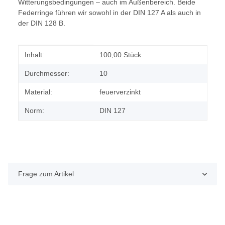
Witterungsbedingungen – auch im Außenbereich. Beide
Federringe führen wir sowohl in der DIN 127 A als auch in
der DIN 128 B.
Produkteigenschaft
Wert
Inhalt:
100,00 Stück
Durchmesser:
10
Material:
feuerverzinkt
Norm:
DIN 127
Frage zum Artikel