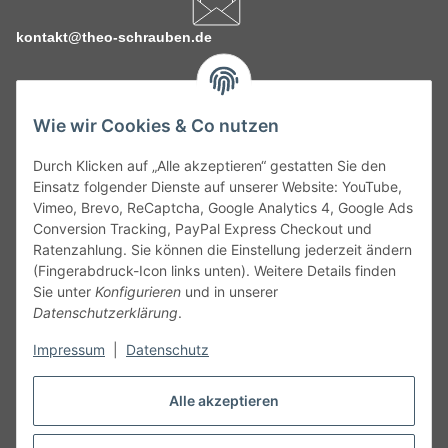
kontakt@theo-schrauben.de
Wie wir Cookies & Co nutzen
Durch Klicken auf „Alle akzeptieren“ gestatten Sie den
Service
Einsatz folgender Dienste auf unserer Website: YouTube,
Vimeo, Brevo, ReCaptcha, Google Analytics 4, Google Ads
Conversion Tracking, PayPal Express Checkout und
Gesetzliche Informationen
Ratenzahlung. Sie können die Einstellung jederzeit ändern
(Fingerabdruck-Icon links unten). Weitere Details finden
Alle technischen Angaben ohne Gewähr. Irrtümer und fehlerhafte
Sie unter
Konfigurieren
und in unserer
Angaben vorbehalten. Wenn Sie Datenblätter oder spezielle
Datenschutzerklärung
.
technische Eigenschaften benötigen, wenden Sie sich bitte an
Impressum
|
Datenschutz
unseren Kundenservice. Abbildungen der Artikel können
beispielhaft sein und vom Produkt abweichen.
Alle akzeptieren
Vertrag widerrufen