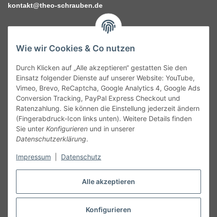
kontakt@theo-schrauben.de
Wie wir Cookies & Co nutzen
Durch Klicken auf „Alle akzeptieren“ gestatten Sie den
Service
Einsatz folgender Dienste auf unserer Website: YouTube,
Vimeo, Brevo, ReCaptcha, Google Analytics 4, Google Ads
Conversion Tracking, PayPal Express Checkout und
Gesetzliche Informationen
Ratenzahlung. Sie können die Einstellung jederzeit ändern
(Fingerabdruck-Icon links unten). Weitere Details finden
Alle technischen Angaben ohne Gewähr. Irrtümer und fehlerhafte
Sie unter
Konfigurieren
und in unserer
Angaben vorbehalten. Wenn Sie Datenblätter oder spezielle
Datenschutzerklärung
.
technische Eigenschaften benötigen, wenden Sie sich bitte an
Impressum
|
Datenschutz
unseren Kundenservice. Abbildungen der Artikel können
beispielhaft sein und vom Produkt abweichen.
Alle akzeptieren
Vertrag widerrufen
Konfigurieren