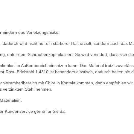
rmindern das Verletzungsrisiko.
 dadurch wird nicht nur ein stärkerer Halt erzielt, sondern auch das Ma
g, unter dem Schraubenkopf platziert. So wird verindert, dass sich di
enkenlos im Außenbereich einsetzen kann. Das Material trotzt zuverläs
vor Rost. Edelstahl 1.4310 ist besonders elastisch, dadurch halten si
im Schwimmbadbereich mit Chlor in Kontakt kommen, dann empfehlen wir 
s verzinktem Stahl nehmen.
Materialien.
r Kundenservice gerne für Sie da.