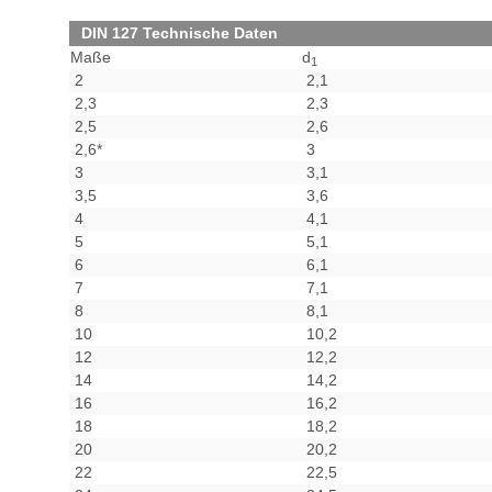
DIN 127 Technische Daten
Maße
d
1
2
2,1
2,3
2,3
2,5
2,6
2,6*
3
3
3,1
3,5
3,6
4
4,1
5
5,1
6
6,1
7
7,1
8
8,1
10
10,2
12
12,2
14
14,2
16
16,2
18
18,2
20
20,2
22
22,5