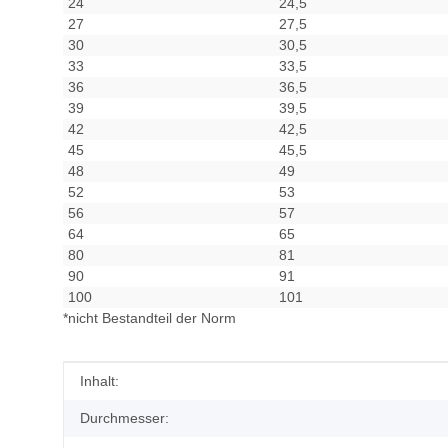
24
24,5
27
27,5
30
30,5
33
33,5
36
36,5
39
39,5
42
42,5
45
45,5
48
49
52
53
56
57
64
65
80
81
90
91
100
101
*nicht Bestandteil der Norm
Produkteigenschaft
Wert
Inhalt:
Durchmesser: