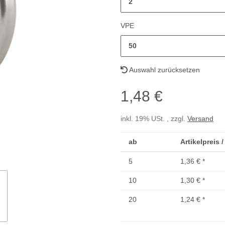
2
VPE
50
Auswahl zurücksetzen
1,48 €
inkl. 19% USt. , zzgl.
Versand
ab
Artikelpreis 
5
1,36 €
*
10
1,30 €
*
20
1,24 €
*