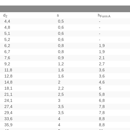
d
s
h
2
Form A
4,4
0,5
-
4,8
0,6
-
5,1
0,6
-
5,2
0,6
-
6,2
0,8
1,9
6,7
0,8
1,9
7,6
0,9
2,1
9,2
1,2
2,7
11,8
1,6
3,6
12,8
1,6
3,6
14,8
2
4,6
18,1
2,2
5
21,1
2,5
5,8
24,1
3
6,8
27,4
3,5
7,8
29,4
3,5
7,8
33,6
4
8,8
35,9
4
8,8