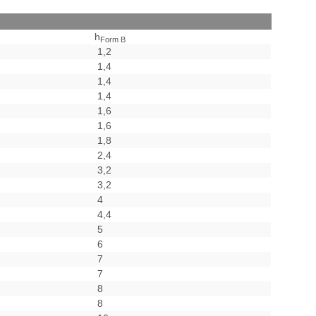
h
Form B
1,2
1,4
1,4
1,4
1,6
1,6
1,8
2,4
3,2
3,2
4
4,4
5
6
7
7
8
8