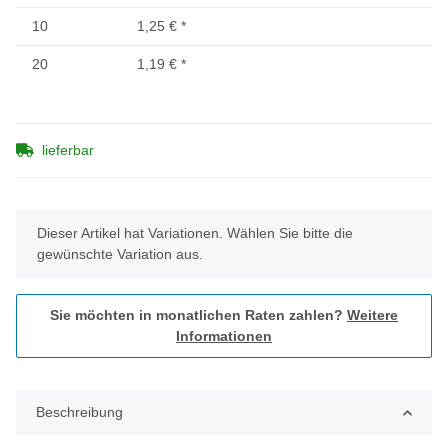
10
1,25 €
*
20
1,19 €
*
lieferbar
x
Dieser Artikel hat Variationen. Wählen Sie bitte die
gewünschte Variation aus.
Sie möchten in monatlichen Raten zahlen?
Weitere
Informationen
Beschreibung