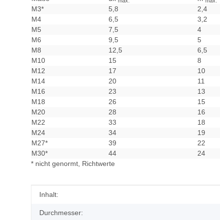
max.
max.
M3*
5,8
2,4
M4
6,5
3,2
M5
7,5
4
M6
9,5
5
M8
12,5
6,5
M10
15
8
M12
17
10
M14
20
11
M16
23
13
M18
26
15
M20
28
16
M22
33
18
M24
34
19
M27*
39
22
M30*
44
24
* nicht genormt, Richtwerte
Produkteigenschaft
Wert
Inhalt:
Durchmesser: