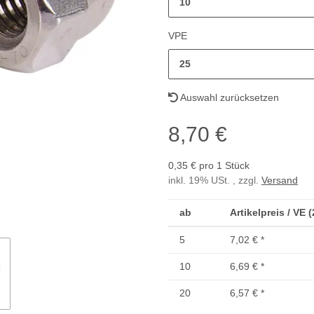
10
VPE
25
Auswahl zurücksetzen
8,70 €
0,35 € pro 1 Stück
inkl. 19% USt. , zzgl.
Versand
ab
Artikelpreis / VE 
5
7,02 €
*
10
6,69 €
*
20
6,57 €
*