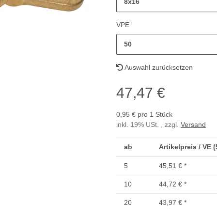
8x16
VPE
50
Auswahl zurücksetzen
47,47 €
0,95 € pro 1 Stück
inkl. 19% USt. , zzgl.
Versand
ab
Artikelpreis / VE 
5
45,51 €
*
10
44,72 €
*
20
43,97 €
*