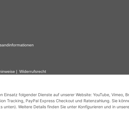
sandinformationen
zhinweise
Widerrufsrecht
rhafte Angaben vorbehalten. Wenn Sie Datenblätter oder spezielle tec
ervice. Abbildungen der Artikel können beispielhaft sein und vom Pr
den Einsatz folgender Dienste auf unserer Website: YouTube, Vimeo, B
ion Tracking, PayPal Express Checkout und Ratenzahlung. Sie könn
s unten). Weitere Details finden Sie unter
Konfigurieren
und in unsere