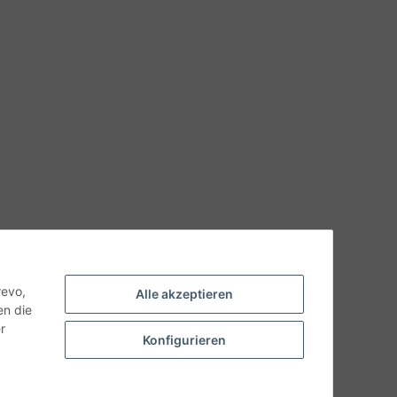
hnische Eigenschaften benötigen, wenden Sie sich bitte an
odukt abweichen.
revo,
Alle akzeptieren
en die
r
Konfigurieren