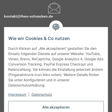
kontakt@theo-schrauben.de
Wie wir Cookies & Co nutzen
Durch Klicken auf „Alle akzeptieren“ gestatten Sie den
Service
Einsatz folgender Dienste auf unserer Website: YouTube,
Vimeo, Brevo, ReCaptcha, Google Analytics 4, Google Ads
Conversion Tracking, PayPal Express Checkout und
Gesetzliche Informationen
Ratenzahlung. Sie können die Einstellung jederzeit ändern
(Fingerabdruck-Icon links unten). Weitere Details finden
Alle technischen Angaben ohne Gewähr. Irrtümer und fehlerhafte
Sie unter
Konfigurieren
und in unserer
Angaben vorbehalten. Wenn Sie Datenblätter oder spezielle
Datenschutzerklärung
.
technische Eigenschaften benötigen, wenden Sie sich bitte an
Impressum
|
Datenschutz
unseren Kundenservice. Abbildungen der Artikel können
beispielhaft sein und vom Produkt abweichen.
Alle akzeptieren