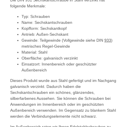
Die DIN 931 Sechskantschraube in Stahl verzinkt hat
folgende Merkmale:
Typ: Schrauben
Name: Sechskantschrauben
Kopfform: Sechskantkopf
Antrieb: Außen-Sechskant
Gewinde: Teilgewinde (Vollgewinde siehe DIN
933
)
metrisches Regel-Gewinde
Material: Stahl
Oberfläche: galvanisch verzinkt
Einsatzort: Innenbereich oder geschützter
Außenbereich
Dieses Produkt wurde aus Stahl gefertigt und im Nachgang
galvanisch verzinkt. Dadurch haben die
Sechskantschrauben ein schönes, glänzendes,
silberfarbenes Aussehen. Sie können die Schrauben bei
Anwendungen im Innenbereich oder im geschützten
Außenbereich verwenden. Im Gegensatz zu blankem Stahl
werden die Verbindungselemente nicht schwarz.
Im Außenbereich raten wir Ihnen Edelstahlschrauben zu