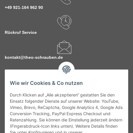
+49 921-164 962 90
Rückruf Service
kontakt@theo-schrauben.de
Wie wir Cookies & Co nutzen
Durch Klicken auf „Alle akzeptieren“ gestatten Sie den
Service
Einsatz folgender Dienste auf unserer Website: YouTube,
Vimeo, Brevo, ReCaptcha, Google Analytics 4, Google Ads
Conversion Tracking, PayPal Express Checkout und
Gesetzliche Informationen
Ratenzahlung. Sie können die Einstellung jederzeit ändern
(Fingerabdruck-Icon links unten). Weitere Details finden
Alle technischen Angaben ohne Gewähr. Irrtümer und fehlerhafte
Sie unter
Konfigurieren
und in unserer