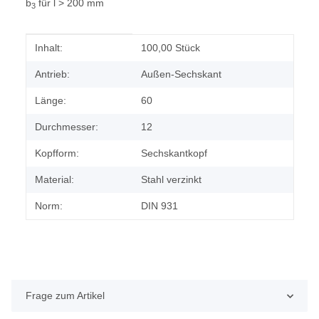
b
für l > 200 mm
3
Produkteigenschaft
Wert
Inhalt:
100,00 Stück
Antrieb:
Außen-Sechskant
Länge:
60
Durchmesser:
12
Kopfform:
Sechskantkopf
Material:
Stahl verzinkt
Norm:
DIN 931
Frage zum Artikel