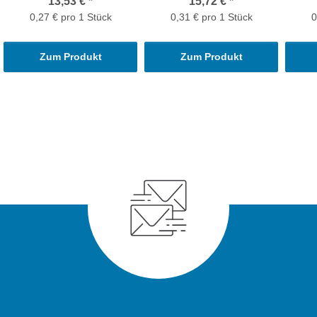
13,53 €
*
15,72 €
*
0,27 € pro 1 Stück
0,31 € pro 1 Stück
0
Zum Produkt
Zum Produkt