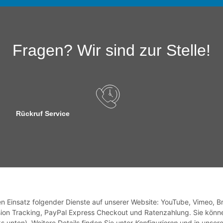
Fragen? Wir sind zur Stelle!
Rückruf Service
sandinformationen
den Einsatz folgender Dienste auf unserer Website: YouTube, Vimeo, B
ion Tracking, PayPal Express Checkout und Ratenzahlung. Sie könn
s unten). Weitere Details finden Sie unter
Konfigurieren
und in unsere