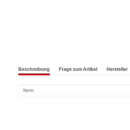
Beschreibung
Frage zum Artikel
Hersteller
Produkteigenschaft
Wert
Norm: