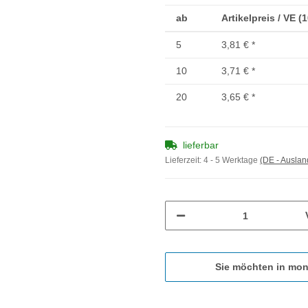
ab
Artikelpreis / VE (
5
3,81 €
*
10
3,71 €
*
20
3,65 €
*
lieferbar
Lieferzeit:
4 - 5 Werktage
(DE - Ausla
Sie möchten in mon