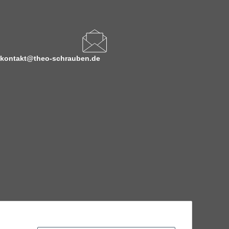
kontakt@theo-schrauben.de
hnische Eigenschaften benötigen, wenden Sie sich bitte an