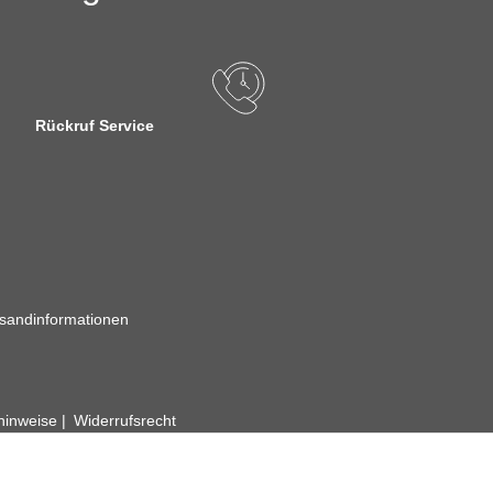
Rückruf Service
sandinformationen
zhinweise
Widerrufsrecht
rhafte Angaben vorbehalten. Wenn Sie Datenblätter oder spezielle tec