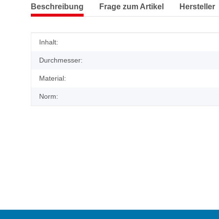
Beschreibung
Frage zum Artikel
Hersteller
Produkteigenschaft
Wert
Inhalt:
Durchmesser:
Material:
Norm: