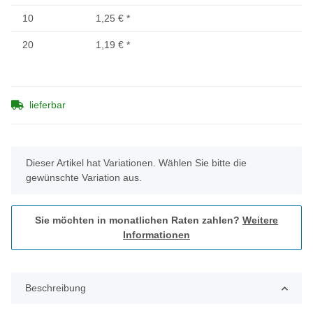
10
1,25 €
*
20
1,19 €
*
lieferbar
x
Dieser Artikel hat Variationen. Wählen Sie bitte die
gewünschte Variation aus.
Sie möchten in monatlichen Raten zahlen?
Weitere
Informationen
Beschreibung