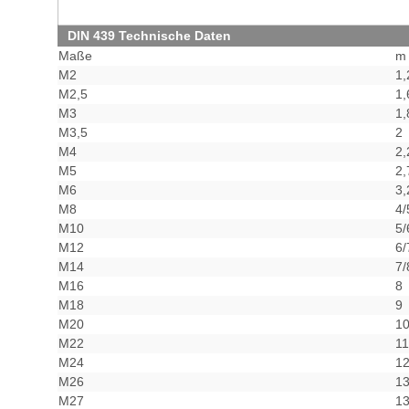
DIN 439 Technische Daten
Maße
m
M2
1,
M2,5
1,
M3
1,
M3,5
2
M4
2,
M5
2,
M6
3,
M8
4/
M10
5/
M12
6/
M14
7/
M16
8
M18
9
M20
10
M22
11
M24
12
M26
13
M27
13