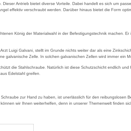
 Dieser Antrieb bietet diverse Vorteile. Dabei handelt es sich um pass
ngel effektiv verschraubt werden. Darüber hinaus bietet die Form opti
chtenen König der Materialwahl in der Befestigungstechnik machen. Er is
zt Luigi Galvani, stellt im Grunde nichts weiter dar als eine Zinkschic
eine galvanische Zelle. In solchen galvanischen Zellen wird immer ein Me
ützt die Stahlschraube. Natürlich ist diese Schutzschicht endlich und hä
aus Edelstahl greifen.
Schraube zur Hand zu haben, ist unerlässlich für den reibungslosen Bet
önnen wir Ihnen weiterhelfen, denn in unserer Themenwelt finden sic