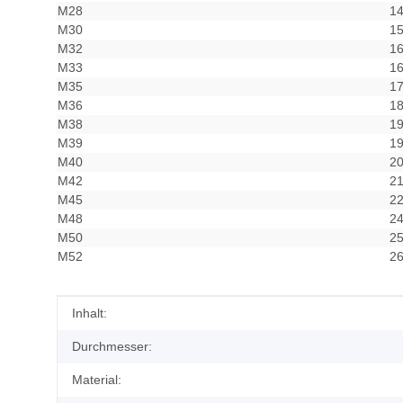
M28
14
M30
15
M32
16
M33
16
M35
17
M36
18
M38
19
M39
19
M40
20
M42
21
M45
22
M48
24
M50
25
M52
26
Produkteigenschaft
Wert
Inhalt:
Durchmesser:
Material: