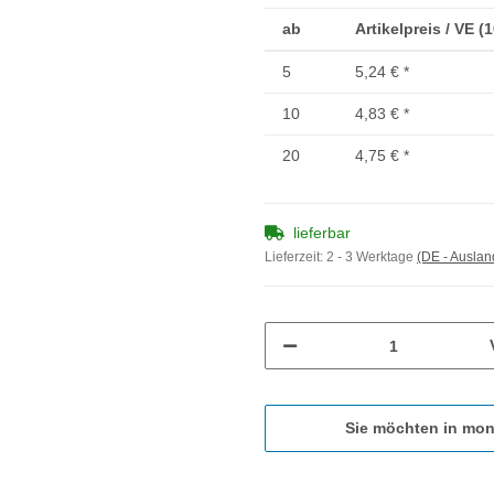
ab
Artikelpreis / VE (
5
5,24 €
*
10
4,83 €
*
20
4,75 €
*
lieferbar
Lieferzeit:
2 - 3 Werktage
(DE - Ausla
Sie möchten in mon