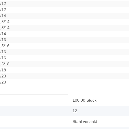
/12
/12
/14
,5/14
,5/14
/14
/16
,5/16
/16
/16
,5/18
/18
/20
/20
100,00 Stück
12
Stahl verzinkt