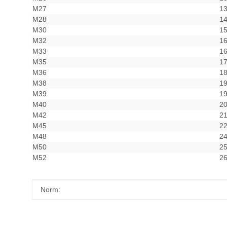
M27
13
M28
14
M30
15
M32
16
M33
16
M35
17
M36
18
M38
19
M39
19
M40
20
M42
21
M45
22
M48
24
M50
25
M52
26
Produkteigenschaft
Wert
Norm: