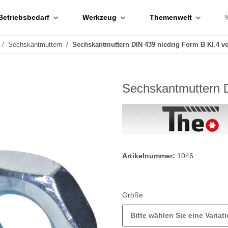
Betriebsbedarf
Werkzeug
Themenwelt
Sechskantmuttern
Sechskantmuttern DIN 439 niedrig Form B Kl.4 ve
Sechskantmuttern D
Artikelnummer:
1046
Größe
Bitte wählen Sie eine Variati