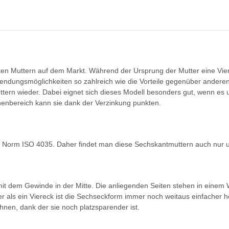
ten Muttern auf dem Markt. Während der Ursprung der Mutter eine Vier
endungsmöglichkeiten so zahlreich wie die Vorteile gegenüber anderen
ern wieder. Dabei eignet sich dieses Modell besonders gut, wenn es 
nnenbereich kann sie dank der Verzinkung punkten.
O Norm ISO 4035. Daher findet man diese Sechskantmuttern auch nur u
 mit dem Gewinde in der Mitte. Die anliegenden Seiten stehen in eine
er als ein Viereck ist die Sechseckform immer noch weitaus einfacher h
ähnen, dank der sie noch platzsparender ist.