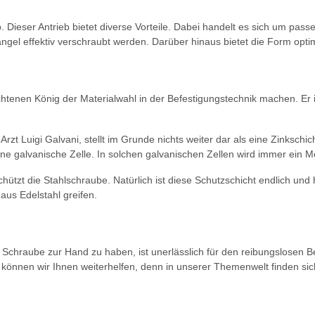
 Dieser Antrieb bietet diverse Vorteile. Dabei handelt es sich um pass
ngel effektiv verschraubt werden. Darüber hinaus bietet die Form opti
chtenen König der Materialwahl in der Befestigungstechnik machen. Er is
zt Luigi Galvani, stellt im Grunde nichts weiter dar als eine Zinkschic
eine galvanische Zelle. In solchen galvanischen Zellen wird immer ein Me
ützt die Stahlschraube. Natürlich ist diese Schutzschicht endlich und hä
aus Edelstahl greifen.
Schraube zur Hand zu haben, ist unerlässlich für den reibungslosen Bet
önnen wir Ihnen weiterhelfen, denn in unserer Themenwelt finden sic