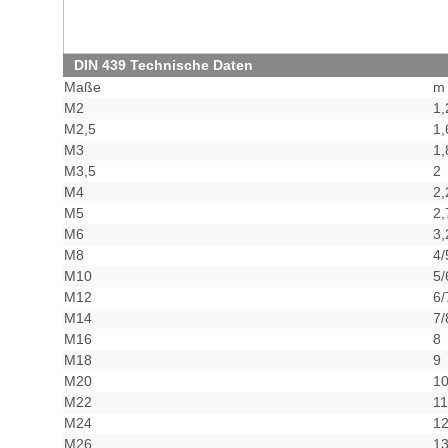
DIN 439 Technische Daten
Maße
m
M2
1,
M2,5
1,
M3
1,
M3,5
2
M4
2,
M5
2,
M6
3,
M8
4/
M10
5/
M12
6/
M14
7/
M16
8
M18
9
M20
10
M22
11
M24
12
M26
13