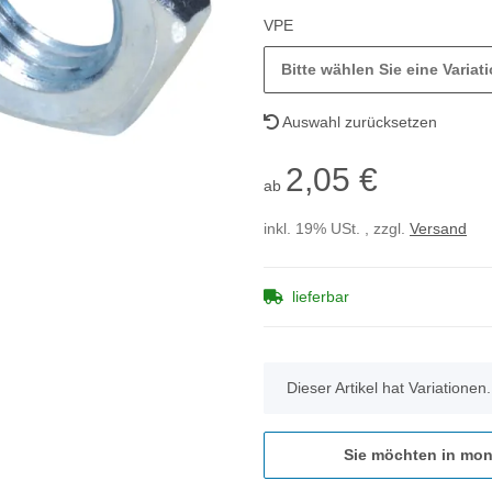
VPE
Bitte wählen Sie eine Variati
Auswahl zurücksetzen
2,05 €
ab
inkl. 19% USt. , zzgl.
Versand
lieferbar
x
Dieser Artikel hat Variationen
Sie möchten in mon