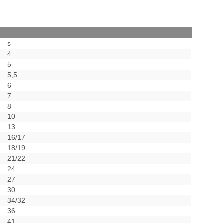
s
4
5
5,5
6
7
8
10
13
16/17
18/19
21/22
24
27
30
34/32
36
41