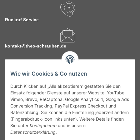
Rückruf Service
kontakt@theo-schrauben.de
Wie wir Cookies & Co nutzen
Durch Klicken auf „Alle akzeptieren“ gestatten Sie den
Service
Einsatz folgender Dienste auf unserer Website: YouTube,
Vimeo, Brevo, ReCaptcha, Google Analytics 4, Google Ads
Conversion Tracking, PayPal Express Checkout und
Gesetzliche Informationen
Ratenzahlung. Sie können die Einstellung jederzeit ändern
(Fingerabdruck-Icon links unten). Weitere Details finden
Alle technischen Angaben ohne Gewähr. Irrtümer und fehlerhafte
Sie unter
Konfigurieren
und in unserer
Angaben vorbehalten. Wenn Sie Datenblätter oder spezielle
Datenschutzerklärung
.
technische Eigenschaften benötigen, wenden Sie sich bitte an