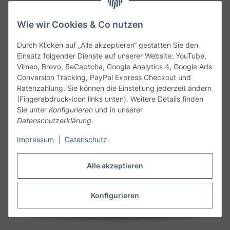
Wie wir Cookies & Co nutzen
Durch Klicken auf „Alle akzeptieren“ gestatten Sie den
Service
Einsatz folgender Dienste auf unserer Website: YouTube,
Vimeo, Brevo, ReCaptcha, Google Analytics 4, Google Ads
Conversion Tracking, PayPal Express Checkout und
Gesetzliche Informationen
Ratenzahlung. Sie können die Einstellung jederzeit ändern
(Fingerabdruck-Icon links unten). Weitere Details finden
Alle technischen Angaben ohne Gewähr. Irrtümer und fehlerhafte
Sie unter
Konfigurieren
und in unserer
Angaben vorbehalten. Wenn Sie Datenblätter oder spezielle
Datenschutzerklärung
.
technische Eigenschaften benötigen, wenden Sie sich bitte an
Impressum
|
Datenschutz
unseren Kundenservice. Abbildungen der Artikel können
beispielhaft sein und vom Produkt abweichen.
Alle akzeptieren
Vertrag widerrufen
Konfigurieren
* Alle Preise inkl. gesetzlicher USt., zzgl.
Versand