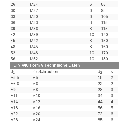
26
M24
6
85
30
M27
6
98
33
M30
6
105
36
M33
8
115
39
M36
8
115
42
M39
10
140
45
M42
8
150
48
M45
8
160
52
M48
10
170
56
M52
10
180
DIN 440 Form V Technische Daten
d
für Schrauben
d
s
1
2
V5,5
M5
18
2
V6,6
M6
22
2
V9
M8
28
3
V11
M10
34
3
V14
M12
44
4
V18
M16
56
5
V22
M20
72
6
V26
M24
85
6