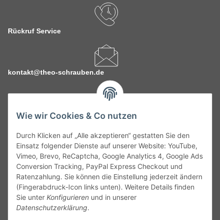
Rückruf Service
kontakt@theo-schrauben.de
Wie wir Cookies & Co nutzen
Durch Klicken auf „Alle akzeptieren“ gestatten Sie den
Service
Einsatz folgender Dienste auf unserer Website: YouTube,
Vimeo, Brevo, ReCaptcha, Google Analytics 4, Google Ads
Conversion Tracking, PayPal Express Checkout und
Gesetzliche Informationen
Ratenzahlung. Sie können die Einstellung jederzeit ändern
(Fingerabdruck-Icon links unten). Weitere Details finden
Alle technischen Angaben ohne Gewähr. Irrtümer und fehlerhafte
Sie unter
Konfigurieren
und in unserer
Angaben vorbehalten. Wenn Sie Datenblätter oder spezielle
Datenschutzerklärung
.
technische Eigenschaften benötigen, wenden Sie sich bitte an