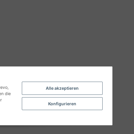
hnische Eigenschaften benötigen, wenden Sie sich bitte an
odukt abweichen.
revo,
Alle akzeptieren
en die
r
Konfigurieren