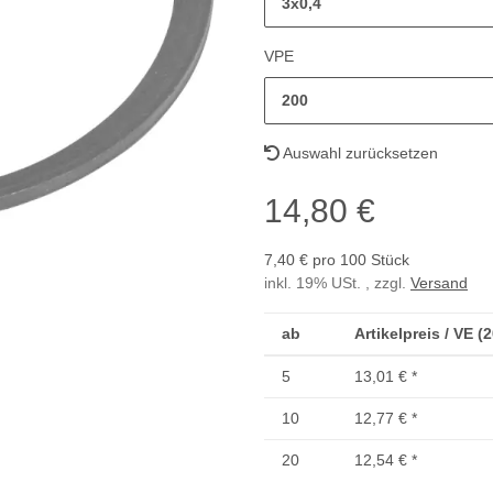
3x0,4
VPE
200
Auswahl zurücksetzen
14,80 €
7,40 € pro 100 Stück
inkl. 19% USt. , zzgl.
Versand
ab
Artikelpreis / VE (
5
13,01 €
*
10
12,77 €
*
20
12,54 €
*