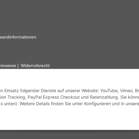
sandinformationen
zhinweise
Widerrufsrecht
rhafte Angaben vorbehalten. Wenn Sie Datenblätter oder spezielle tec
ervice. Abbildungen der Artikel können beispielhaft sein und vom Pr
den Einsatz folgender Dienste auf unserer Website: YouTube, Vimeo, B
ion Tracking, PayPal Express Checkout und Ratenzahlung. Sie könn
s unten). Weitere Details finden Sie unter
Konfigurieren
und in unsere