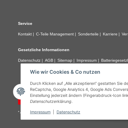
Service
Kontakt
C-Teile Management
Sonderteile
Karriere
Ver
Gesetzliche Informationen
Datenschutz
AGB
Sitemap
Impressum
Batteriegeset
Wie wir Cookies & Co nutzen
Alle technischen Angaben ohne Gewähr. Irrtümer und fehle
unseren Kundens
Durch Klicken auf „Alle akzeptieren“ gestatten Sie 
ReCaptcha, Google Analytics 4, Google Ads Convers
Einstellung jederzeit ändern (Fingerabdruck-Icon link
Vertrag widerrufen
Datenschutzerklärung
.
Impressum
|
Datenschutz
* Alle Preise inkl. gesetzlicher USt., zzgl.
Versand