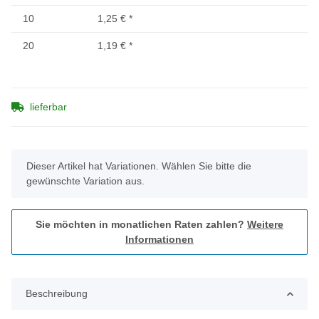
10
1,25 €
*
20
1,19 €
*
lieferbar
x
Dieser Artikel hat Variationen. Wählen Sie bitte die
gewünschte Variation aus.
Sie möchten in monatlichen Raten zahlen?
Weitere
Informationen
Beschreibung