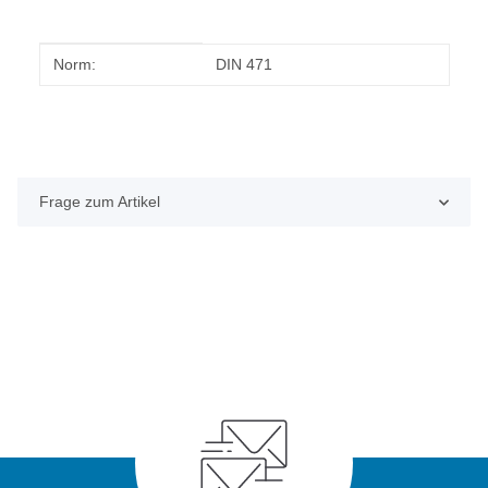
Produkteigenschaft
Wert
Norm:
DIN 471
Frage zum Artikel