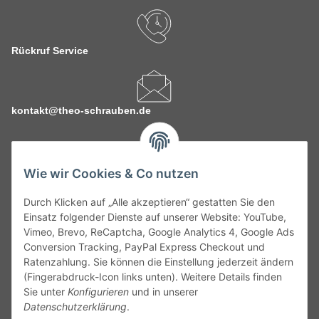
Rückruf Service
kontakt@theo-schrauben.de
Wie wir Cookies & Co nutzen
Durch Klicken auf „Alle akzeptieren“ gestatten Sie den
Service
Einsatz folgender Dienste auf unserer Website: YouTube,
Vimeo, Brevo, ReCaptcha, Google Analytics 4, Google Ads
Conversion Tracking, PayPal Express Checkout und
Gesetzliche Informationen
Ratenzahlung. Sie können die Einstellung jederzeit ändern
(Fingerabdruck-Icon links unten). Weitere Details finden
Alle technischen Angaben ohne Gewähr. Irrtümer und fehlerhafte
Sie unter
Konfigurieren
und in unserer
Angaben vorbehalten. Wenn Sie Datenblätter oder spezielle
Datenschutzerklärung
.
technische Eigenschaften benötigen, wenden Sie sich bitte an