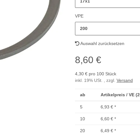
17x1
VPE
200
Auswahl zurücksetzen
8,60 €
4,30 € pro 100 Stück
inkl. 19% USt. , zzgl.
Versand
ab
Artikelpreis / VE (
5
6,93 €
*
10
6,60 €
*
20
6,49 €
*