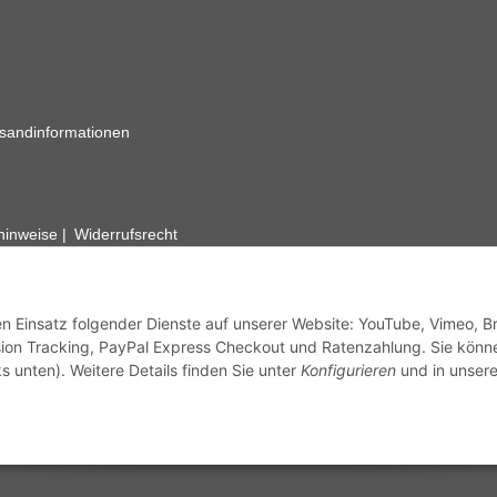
sandinformationen
zhinweise
Widerrufsrecht
rhafte Angaben vorbehalten. Wenn Sie Datenblätter oder spezielle tec
ervice. Abbildungen der Artikel können beispielhaft sein und vom Pr
den Einsatz folgender Dienste auf unserer Website: YouTube, Vimeo, B
ion Tracking, PayPal Express Checkout und Ratenzahlung. Sie könn
s unten). Weitere Details finden Sie unter
Konfigurieren
und in unsere