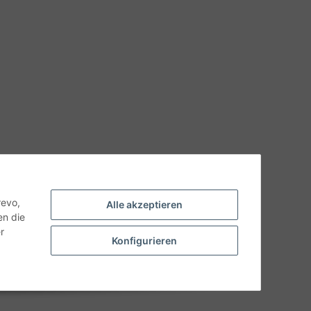
hnische Eigenschaften benötigen, wenden Sie sich bitte an
odukt abweichen.
revo,
Alle akzeptieren
en die
r
Konfigurieren