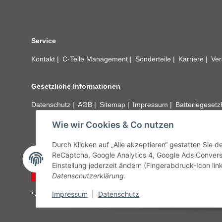
Service
Kontakt
C-Teile Management
Sonderteile
Karriere
Ver
Gesetzliche Informationen
Datenschutz
AGB
Sitemap
Impressum
Batteriegeset
Wie wir Cookies & Co nutzen
Alle technischen Angaben ohne Gewähr. Irrtümer und fehle
unseren Kundens
Durch Klicken auf „Alle akzeptieren“ gestatten Sie 
ReCaptcha, Google Analytics 4, Google Ads Convers
Einstellung jederzeit ändern (Fingerabdruck-Icon link
Vertrag widerrufen
Datenschutzerklärung
.
Impressum
|
Datenschutz
* Alle Preise inkl. gesetzlicher USt., zzgl.
Versand