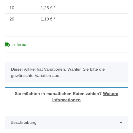
10
1,25 €
*
20
1,19 €
*
lieferbar
x
Dieser Artikel hat Variationen. Wählen Sie bitte die
gewünschte Variation aus.
Sie möchten in monatlichen Raten zahlen?
Weitere
Informationen
Beschreibung