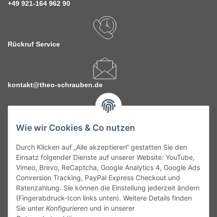
+49 921-164 962 90
Rückruf Service
kontakt@theo-schrauben.de
Wie wir Cookies & Co nutzen
Durch Klicken auf „Alle akzeptieren“ gestatten Sie den
Service
Einsatz folgender Dienste auf unserer Website: YouTube,
Vimeo, Brevo, ReCaptcha, Google Analytics 4, Google Ads
Conversion Tracking, PayPal Express Checkout und
Gesetzliche Informationen
Ratenzahlung. Sie können die Einstellung jederzeit ändern
(Fingerabdruck-Icon links unten). Weitere Details finden
Alle technischen Angaben ohne Gewähr. Irrtümer und fehlerhafte
Sie unter
Konfigurieren
und in unserer
Angaben vorbehalten. Wenn Sie Datenblätter oder spezielle