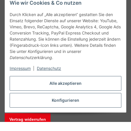
Wie wir Cookies & Co nutzen
kontakt@theo-schrauben.de
Durch Klicken auf „Alle akzeptieren“ gestatten Sie den
Einsatz folgender Dienste auf unserer Website: YouTube,
Vimeo, Brevo, ReCaptcha, Google Analytics 4, Google Ads
Conversion Tracking, PayPal Express Checkout und
Ratenzahlung. Sie können die Einstellung jederzeit ändern
(Fingerabdruck-Icon links unten). Weitere Details finden
Service
Sie unter
Konfigurieren
und in unserer
Datenschutzerklärung
.
Gesetzliche Informationen
Impressum
|
Datenschutz
Alle technischen Angaben ohne Gewähr. Irrtümer und fehlerhafte
Alle akzeptieren
Angaben vorbehalten. Wenn Sie Datenblätter oder spezielle
technische Eigenschaften benötigen, wenden Sie sich bitte an
unseren Kundenservice. Abbildungen der Artikel können
Konfigurieren
beispielhaft sein und vom Produkt abweichen.
Vertrag widerrufen