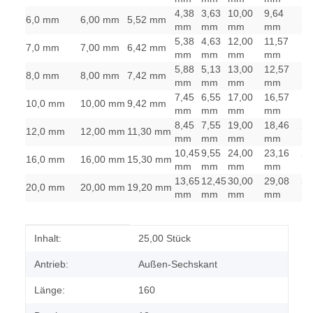
4,38
3,63
10,00
9,64
10
6,0 mm
6,00 mm
5,52 mm
mm
mm
mm
mm
m
5,38
4,63
12,00
11,57
13
7,0 mm
7,00 mm
6,42 mm
mm
mm
mm
mm
m
5,88
5,13
13,00
12,57
14
8,0 mm
8,00 mm
7,42 mm
mm
mm
mm
mm
m
7,45
6,55
17,00
16,57
18
10,0 mm
10,00 mm
9,42 mm
mm
mm
mm
mm
m
8,45
7,55
19,00
18,46
20
12,0 mm
12,00 mm
11,30 mm
mm
mm
mm
mm
m
10,45
9,55
24,00
23,16
26
16,0 mm
16,00 mm
15,30 mm
mm
mm
mm
mm
m
13,65
12,45
30,00
29,08
32
20,0 mm
20,00 mm
19,20 mm
mm
mm
mm
mm
m
Produkteigenschaft
Wert
Inhalt:
25,00 Stück
Antrieb:
Außen-Sechskant
Länge:
160