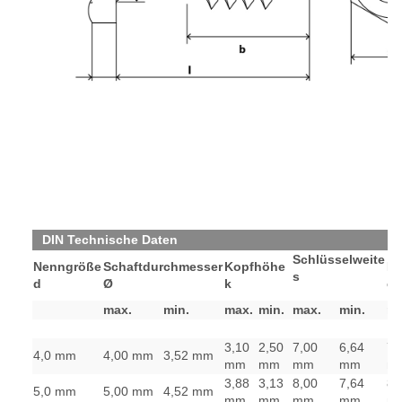
DIN Technische Daten
Schlüssel
weite
Nenngröße
Schaftdurchmesser
Kopfhöhe
E
s
d
Ø
k
e
max.
min.
max.
min.
max.
min.
ma
3,10
2,50
7,00
6,64
7,
4,0 mm
4,00 mm
3,52 mm
mm
mm
mm
mm
m
3,88
3,13
8,00
7,64
8,
5,0 mm
5,00 mm
4,52 mm
mm
mm
mm
mm
m