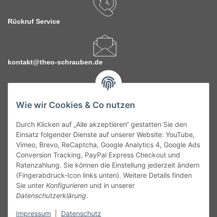
Rückruf Service
kontakt@theo-schrauben.de
Wie wir Cookies & Co nutzen
Durch Klicken auf „Alle akzeptieren“ gestatten Sie den
Service
Einsatz folgender Dienste auf unserer Website: YouTube,
Vimeo, Brevo, ReCaptcha, Google Analytics 4, Google Ads
Conversion Tracking, PayPal Express Checkout und
Gesetzliche Informationen
Ratenzahlung. Sie können die Einstellung jederzeit ändern
(Fingerabdruck-Icon links unten). Weitere Details finden
Alle technischen Angaben ohne Gewähr. Irrtümer und fehlerhafte
Sie unter
Konfigurieren
und in unserer
Angaben vorbehalten. Wenn Sie Datenblätter oder spezielle
Datenschutzerklärung
.
technische Eigenschaften benötigen, wenden Sie sich bitte an
Impressum
|
Datenschutz
unseren Kundenservice. Abbildungen der Artikel können