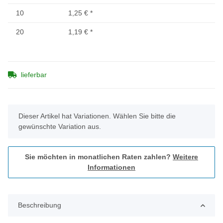
10
1,25 €
*
20
1,19 €
*
lieferbar
x
Dieser Artikel hat Variationen. Wählen Sie bitte die
gewünschte Variation aus.
Sie möchten in monatlichen Raten zahlen?
Weitere
Informationen
Beschreibung