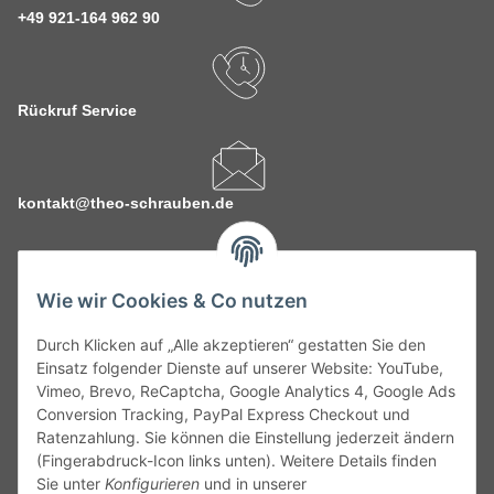
+49 921-164 962 90
Rückruf Service
kontakt@theo-schrauben.de
Wie wir Cookies & Co nutzen
Durch Klicken auf „Alle akzeptieren“ gestatten Sie den
Service
Einsatz folgender Dienste auf unserer Website: YouTube,
Vimeo, Brevo, ReCaptcha, Google Analytics 4, Google Ads
Conversion Tracking, PayPal Express Checkout und
Gesetzliche Informationen
Ratenzahlung. Sie können die Einstellung jederzeit ändern
(Fingerabdruck-Icon links unten). Weitere Details finden
Alle technischen Angaben ohne Gewähr. Irrtümer und fehlerhafte
Sie unter
Konfigurieren
und in unserer