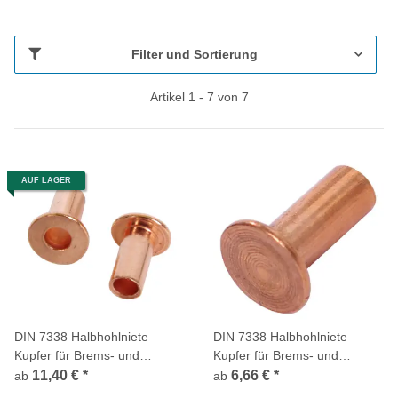
Filter und Sortierung
Artikel 1 - 7 von 7
AUF LAGER
DIN 7338 Halbhohlniete
DIN 7338 Halbhohlniete
Kupfer für Brems- und
Kupfer für Brems- und
Kupplungsbeläge Form C
Kupplungsbeläge Form B
11,40 €
*
6,66 €
*
ab
ab