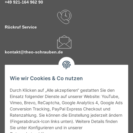
+49 921-164 962 90
Rückruf Service
kontakt@theo-schrauben.de
Wie wir Cookies & Co nutzen
Durch Klicken auf „Alle akzeptieren“ gestatten Sie den
Service
Einsatz folgender Dienste auf unserer Website: YouTube,
Vimeo, Brevo, ReCaptcha, Google Analytics 4, Google Ads
Conversion Tracking, PayPal Express Checkout und
Gesetzliche Informationen
Ratenzahlung. Sie können die Einstellung jederzeit ändern
(Fingerabdruck-Icon links unten). Weitere Details finden
Alle technischen Angaben ohne Gewähr. Irrtümer und fehlerhafte
Sie unter
Konfigurieren
und in unserer
Angaben vorbehalten. Wenn Sie Datenblätter oder spezielle