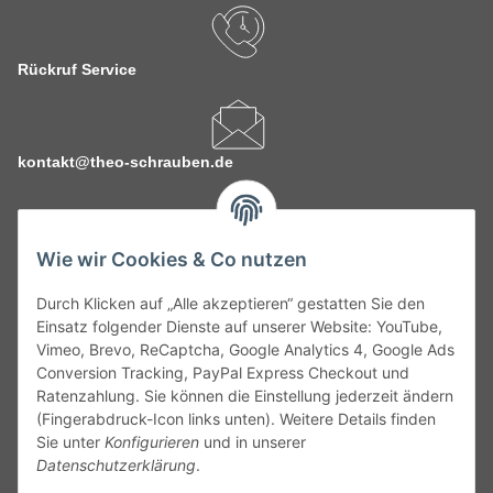
Rückruf Service
kontakt@theo-schrauben.de
Wie wir Cookies & Co nutzen
Durch Klicken auf „Alle akzeptieren“ gestatten Sie den
Service
Einsatz folgender Dienste auf unserer Website: YouTube,
Vimeo, Brevo, ReCaptcha, Google Analytics 4, Google Ads
Conversion Tracking, PayPal Express Checkout und
Gesetzliche Informationen
Ratenzahlung. Sie können die Einstellung jederzeit ändern
(Fingerabdruck-Icon links unten). Weitere Details finden
Alle technischen Angaben ohne Gewähr. Irrtümer und fehlerhafte
Sie unter
Konfigurieren
und in unserer
Angaben vorbehalten. Wenn Sie Datenblätter oder spezielle
Datenschutzerklärung
.
technische Eigenschaften benötigen, wenden Sie sich bitte an