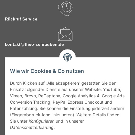
Rückruf Service
kontakt@theo-schrauben.de
Wie wir Cookies & Co nutzen
Durch Klicken auf „Alle akzeptieren“ gestatten Sie den
Service
Einsatz folgender Dienste auf unserer Website: YouTube,
Vimeo, Brevo, ReCaptcha, Google Analytics 4, Google Ads
Conversion Tracking, PayPal Express Checkout und
Gesetzliche Informationen
Ratenzahlung. Sie können die Einstellung jederzeit ändern
(Fingerabdruck-Icon links unten). Weitere Details finden
Alle technischen Angaben ohne Gewähr. Irrtümer und fehlerhafte
Sie unter
Konfigurieren
und in unserer
Angaben vorbehalten. Wenn Sie Datenblätter oder spezielle
Datenschutzerklärung
.
technische Eigenschaften benötigen, wenden Sie sich bitte an