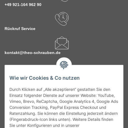
+49 921-164 962 90
Rückruf Service
kontakt@theo-schrauben.de
Wie wir Cookies & Co nutzen
Durch Klicken auf „Alle akzeptieren“ gestatten Sie den
Service
Einsatz folgender Dienste auf unserer Website: YouTube,
Vimeo, Brevo, ReCaptcha, Google Analytics 4, Google Ads
Conversion Tracking, PayPal Express Checkout und
Gesetzliche Informationen
Ratenzahlung. Sie können die Einstellung jederzeit ändern
(Fingerabdruck-Icon links unten). Weitere Details finden
Alle technischen Angaben ohne Gewähr. Irrtümer und fehlerhafte
Sie unter
Konfigurieren
und in unserer