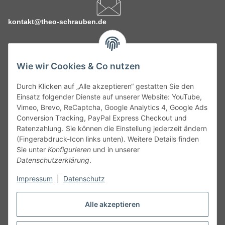
kontakt@theo-schrauben.de
Wie wir Cookies & Co nutzen
Durch Klicken auf „Alle akzeptieren“ gestatten Sie den
Service
Einsatz folgender Dienste auf unserer Website: YouTube,
Vimeo, Brevo, ReCaptcha, Google Analytics 4, Google Ads
Conversion Tracking, PayPal Express Checkout und
Gesetzliche Informationen
Ratenzahlung. Sie können die Einstellung jederzeit ändern
(Fingerabdruck-Icon links unten). Weitere Details finden
Alle technischen Angaben ohne Gewähr. Irrtümer und fehlerhafte
Sie unter
Konfigurieren
und in unserer
Angaben vorbehalten. Wenn Sie Datenblätter oder spezielle
Datenschutzerklärung
.
technische Eigenschaften benötigen, wenden Sie sich bitte an
Impressum
|
Datenschutz
unseren Kundenservice. Abbildungen der Artikel können
beispielhaft sein und vom Produkt abweichen.
Alle akzeptieren
Vertrag widerrufen