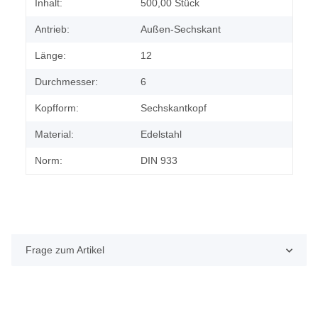
Produkteigenschaft
Wert
Inhalt:
500,00 Stück
Antrieb:
Außen-Sechskant
Länge:
12
Durchmesser:
6
Kopfform:
Sechskantkopf
Material:
Edelstahl
Norm:
DIN 933
Frage zum Artikel