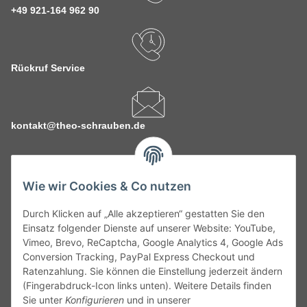
+49 921-164 962 90
Rückruf Service
kontakt@theo-schrauben.de
Wie wir Cookies & Co nutzen
Durch Klicken auf „Alle akzeptieren“ gestatten Sie den
Service
Einsatz folgender Dienste auf unserer Website: YouTube,
Vimeo, Brevo, ReCaptcha, Google Analytics 4, Google Ads
Conversion Tracking, PayPal Express Checkout und
Gesetzliche Informationen
Ratenzahlung. Sie können die Einstellung jederzeit ändern
(Fingerabdruck-Icon links unten). Weitere Details finden
Alle technischen Angaben ohne Gewähr. Irrtümer und fehlerhafte
Sie unter
Konfigurieren
und in unserer