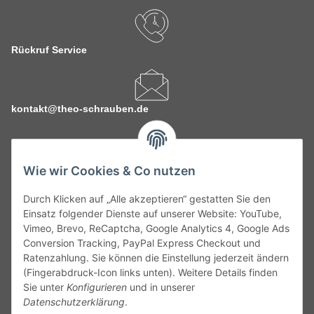
Rückruf Service
kontakt@theo-schrauben.de
Wie wir Cookies & Co nutzen
Durch Klicken auf „Alle akzeptieren“ gestatten Sie den
Service
Einsatz folgender Dienste auf unserer Website: YouTube,
Vimeo, Brevo, ReCaptcha, Google Analytics 4, Google Ads
Conversion Tracking, PayPal Express Checkout und
Gesetzliche Informationen
Ratenzahlung. Sie können die Einstellung jederzeit ändern
(Fingerabdruck-Icon links unten). Weitere Details finden
Alle technischen Angaben ohne Gewähr. Irrtümer und fehlerhafte
Sie unter
Konfigurieren
und in unserer
Angaben vorbehalten. Wenn Sie Datenblätter oder spezielle
Datenschutzerklärung
.
technische Eigenschaften benötigen, wenden Sie sich bitte an