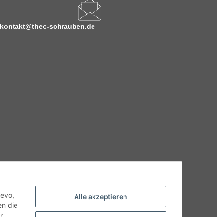
kontakt@theo-schrauben.de
hnische Eigenschaften benötigen, wenden Sie sich bitte an
odukt abweichen.
revo,
Alle akzeptieren
en die
r