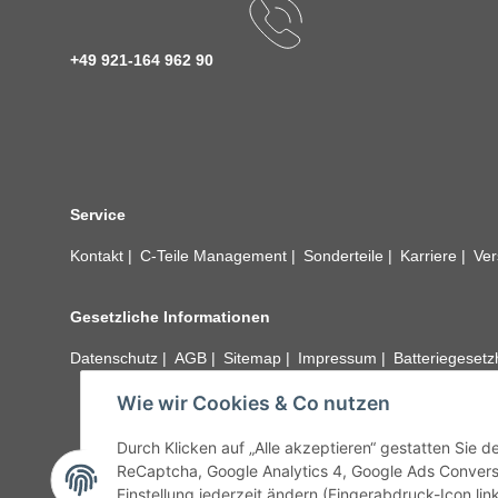
+49 921-164 962 90
Service
Kontakt
C-Teile Management
Sonderteile
Karriere
Ver
Gesetzliche Informationen
Datenschutz
AGB
Sitemap
Impressum
Batteriegeset
Wie wir Cookies & Co nutzen
Alle technischen Angaben ohne Gewähr. Irrtümer und fehle
unseren Kundens
Durch Klicken auf „Alle akzeptieren“ gestatten Sie 
ReCaptcha, Google Analytics 4, Google Ads Convers
Einstellung jederzeit ändern (Fingerabdruck-Icon link