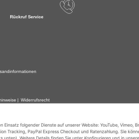
Rückruf Service
sandinformationen
zhinweise
Widerrufsrecht
rhafte Angaben vorbehalten. Wenn Sie Datenblätter oder spezielle tec
ervice. Abbildungen der Artikel können beispielhaft sein und vom Pr
den Einsatz folgender Dienste auf unserer Website: YouTube, Vimeo, B
ion Tracking, PayPal Express Checkout und Ratenzahlung. Sie könn
s unten). Weitere Details finden Sie unter
Konfigurieren
und in unsere