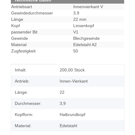
Technische Daten
Antriebsart
Innenvierkant V
Gewindedurchmesser
3,9
Länge
22 mm
Kopf
Linsenkopf
passender Bit
V1
Gewinde
Blechgewinde
Material
Edelstahl A2
Zugfestigkeit
50
Produkteigenschaft
Wert
Inhalt:
200,00 Stück
Antrieb:
Innen-Vierkant
Länge:
22
Durchmesser:
3,9
Kopfform:
Halbrundkopf
Material:
Edelstahl