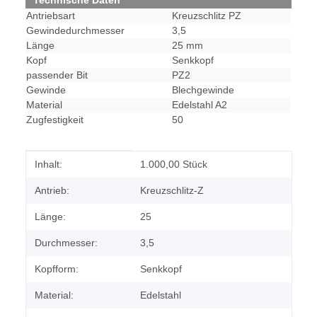
Technische Daten
Antriebsart
Kreuzschlitz PZ
Gewindedurchmesser
3,5
Länge
25 mm
Kopf
Senkkopf
passender Bit
PZ2
Gewinde
Blechgewinde
Material
Edelstahl A2
Zugfestigkeit
50
Produkteigenschaft
Wert
Inhalt:
1.000,00 Stück
Antrieb:
Kreuzschlitz-Z
Länge:
25
Durchmesser:
3,5
Kopfform:
Senkkopf
Material:
Edelstahl