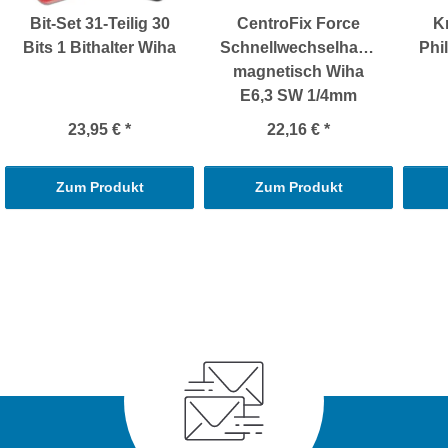
Bit-Set 31-Teilig 30
CentroFix Force
K
Bits 1 Bithalter Wiha
Schnellwechselhalter
Phi
magnetisch Wiha
E6,3 SW 1/4mm
23,95 €
*
22,16 €
*
Zum Produkt
Zum Produkt