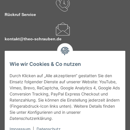
Rückruf Service
kontakt@theo-schrauben.de
Wie wir Cookies & Co nutzen
Durch Klicken auf „Alle akzeptieren“ gestatten Sie den
Service
Einsatz folgender Dienste auf unserer Website: YouTube,
Vimeo, Brevo, ReCaptcha, Google Analytics 4, Google Ads
Conversion Tracking, PayPal Express Checkout und
Gesetzliche Informationen
Ratenzahlung. Sie können die Einstellung jederzeit ändern
(Fingerabdruck-Icon links unten). Weitere Details finden
Alle technischen Angaben ohne Gewähr. Irrtümer und fehlerhafte
Sie unter
Konfigurieren
und in unserer
Angaben vorbehalten. Wenn Sie Datenblätter oder spezielle
Datenschutzerklärung
.
technische Eigenschaften benötigen, wenden Sie sich bitte an
Impressum
|
Datenschutz
unseren Kundenservice. Abbildungen der Artikel können