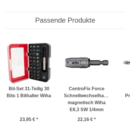
Passende Produkte
Bit-Set 31-Teilig 30
CentroFix Force
Bits 1 Bithalter Wiha
Schnellwechselhalter
Pr
magnetisch Wiha
E6,3 SW 1/4mm
23,95 €
*
22,16 €
*