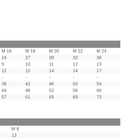
M 16
M 18
M 20
M 22
M 24
24
27
30
33
36
9
10
11
12
13
12
12
14
14
17
-
-
-
-
-
38
42
46
50
54
44
48
52
56
60
57
61
65
69
73
M 8
13