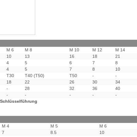
M 6
M 8
M 10
M 12
M 14
10
13
16
18
21
4
5
6
7
8
4
5
7
8
10
T30
T40 (T50)
T50
-
-
18
22
26
30
34
-
28
32
36
40
-
-
-
-
-
e Schlüsselführung
M 4
M 5
M 6
7
8.5
10