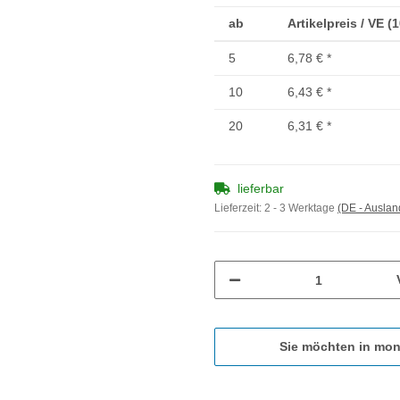
ab
Artikelpreis / VE (
5
6,78 €
*
10
6,43 €
*
20
6,31 €
*
lieferbar
Lieferzeit:
2 - 3 Werktage
(DE - Ausla
Sie möchten in mon