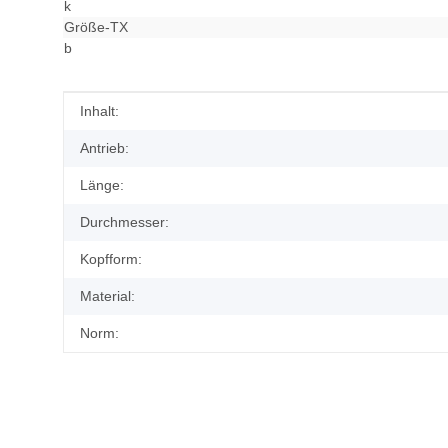
k
Größe-TX
b
Produkteigenschaft
Wert
Inhalt:
Antrieb:
Länge:
Durchmesser:
Kopfform:
Material:
Norm: