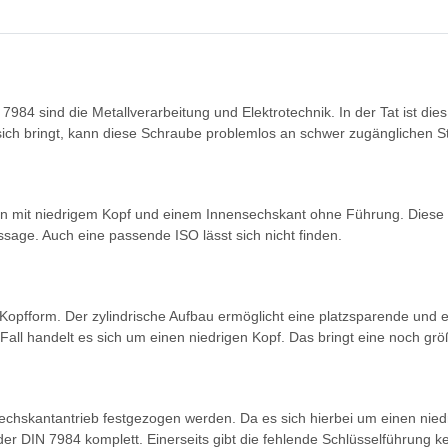
4 sind die Metallverarbeitung und Elektrotechnik. In der Tat ist dies
 sich bringt, kann diese Schraube problemlos an schwer zugänglichen S
 mit niedrigem Kopf und einem Innensechskant ohne Führung. Diese Nor
ussage. Auch eine passende ISO lässt sich nicht finden.
e Kopfform. Der zylindrische Aufbau ermöglicht eine platzsparende und
all handelt es sich um einen niedrigen Kopf. Das bringt eine noch größ
sechskantantrieb festgezogen werden. Da es sich hierbei um einen nied
 der DIN 7984 komplett. Einerseits gibt die fehlende Schlüsselführung k