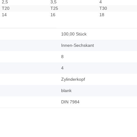
2,5
3,5
4
T20
T25
T30
14
16
18
100,00 Stück
Innen-Sechskant
8
4
Zylinderkopf
blank
DIN 7984