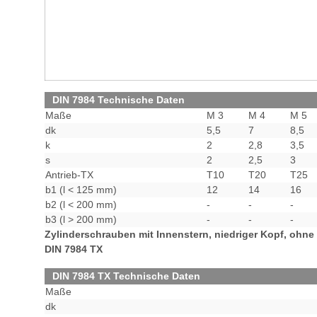
DIN 7984 Technische Daten
Maße
M 3
M 4
M 5
dk
5,5
7
8,5
k
2
2,8
3,5
s
2
2,5
3
Antrieb-TX
T10
T20
T25
b1 (l < 125 mm)
12
14
16
b2 (l < 200 mm)
-
-
-
b3 (l > 200 mm)
-
-
-
Zylinderschrauben mit Innenstern, niedriger Kopf, ohn
DIN 7984 TX
DIN 7984 TX Technische Daten
Maße
dk