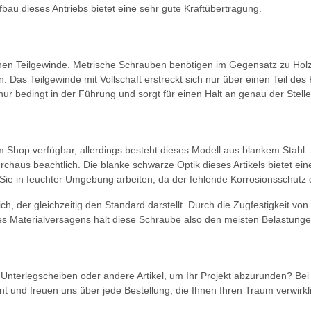
au dieses Antriebs bietet eine sehr gute Kraftübertragung.
hen Teilgewinde. Metrische Schrauben benötigen im Gegensatz zu Holz
as Teilgewinde mit Vollschaft erstreckt sich nur über einen Teil des 
nur bedingt in der Führung und sorgt für einen Halt an genau der Stelle
 im Shop verfügbar, allerdings besteht dieses Modell aus blankem Stahl.
rchaus beachtlich. Die blanke schwarze Optik dieses Artikels bietet eine
 Sie in feuchter Umgebung arbeiten, da der fehlende Korrosionsschutz d
eich, der gleichzeitig den Standard darstellt. Durch die Zugfestigkeit 
es Materialversagens hält diese Schraube also den meisten Belastunge
nterlegscheiben oder andere Artikel, um Ihr Projekt abzurunden? Bei
t und freuen uns über jede Bestellung, die Ihnen Ihren Traum verwirkl